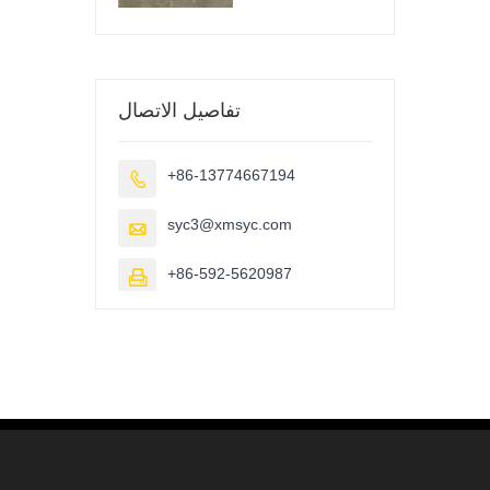
تفاصيل الاتصال
+86-13774667194

syc3@xmsyc.com

+86-592-5620987
