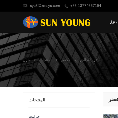
syc3@xmsyc.com
+86-13774667194


منزل
فراشة الجرانيت الأخضر
>
المنتجات
>
منزل
خضر
المنتجات
جرانيت