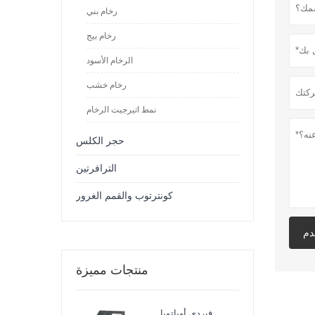
رخام بني
رخام بيج
الرخام الأسود
رخام خشب
نمط اتيرجيت الرخام
حجر الكلس
الترافرتين
كونترتوب والقمم الغرور
دم
منتجات مميزة
فيردي أوباتوبا