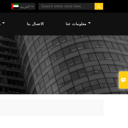

العربية

معلومات عنا
الاتصال بنا
م
