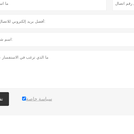
سياسة خاصة
تق