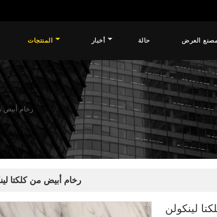
صنع العرض
حالة
أخبار
المنتجات
رخام أبيض من
رخام أبيض من كلكتا لين
تا لينكولن