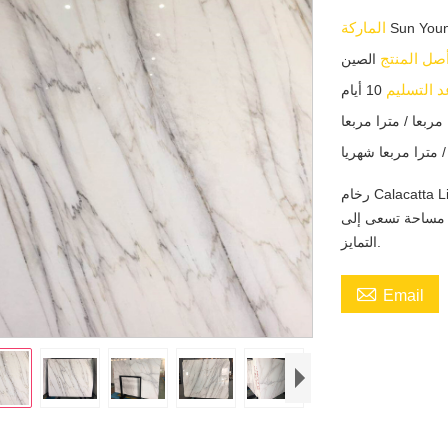
الماركة
Sun You
صل المنتج
الصين
 التسليم
10 أيام
رخام Calacatta Lincoln هو أصلاً من أمريكا الشمالية ويتميز بعروق شبكية
ي مساحة تسعى إلى
التمايز.

Email