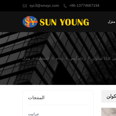
syc3@xmsyc.com
+86-13774667194


منزل
 كلكتا لينكولن
>
رخام أبيض
>
رخام
>
المنتجات
>
منزل
كولن
المنتجات
جرانيت