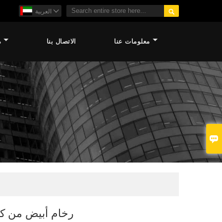

العربية

معلومات عنا
الاتصال بنا
م

رخام أبيض من كلك