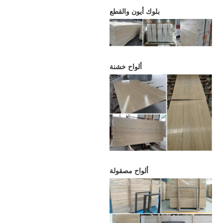
بلوك أيون والقطع
ألواح خشنة
ألواح مصقولة