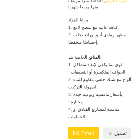
قدرة العرض
10000 مترا مربعا /
مترا مربعا شهريا
مزايا المواد:
1. كثافة عالية مع سطح لامع.
2. مظهر رمادي أنيق ورائع يجلب
إحساسًا منخفضًا.
المنافع الخاصة بك:
1. قوي بما يكفي لإنقاذ مشاكل
الحواف المتكسرة أو التشققات ؛
2. ألواح مع شبك خلفي مقاوم للماء
لسهولة التركيب.
3. بأسعار تنافسية ونوعية جيدة
مختارة ؛
4. مناسبة لمشاريع الفنادق أو
الحمامات.

تحميل
Email
