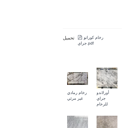
تحميل
رخام كوراتو

جراي.pdf
أورلاندو
رخام رمادي
جراي
غير مرئي
للرخام