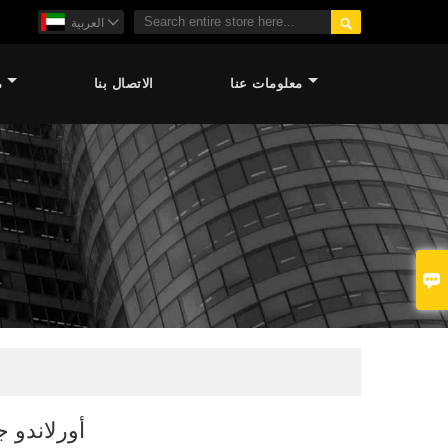

العربية

معلومات عنا
الاتصال بنا
م

أورلاندو 