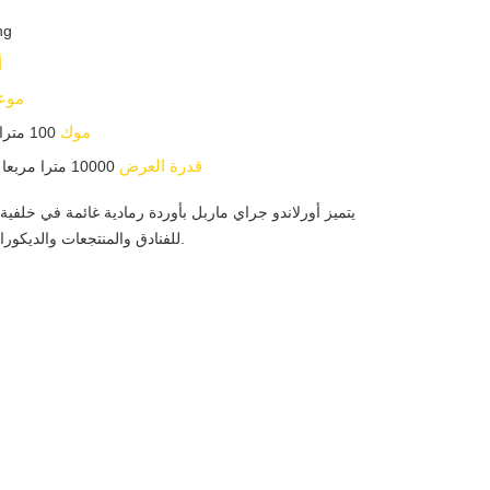
ng
أ
موعد
موك
100 مترا مربعا / مترا مربعا
قدرة العرض
10000 مترا مربعا / مترا مربعا شهريا
يتميز أورلاندو جراي ماربل بأوردة رمادية غائمة في خلفية ب
للفنادق والمنتجعات والديكورات الداخلية للفيلات.