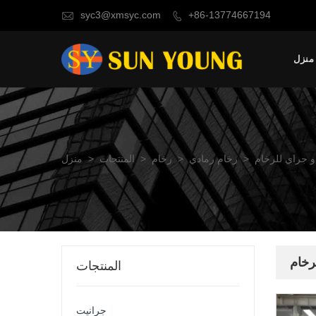
syc3@xmsyc.com
+86-13774667194


منزل
دو جراي للرخام
>
رخام رمادي
>
رخام
>
المنتجات
>
منزل
رخام
المنتجات
جرانيت