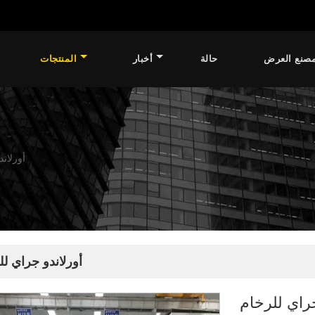
صنع العرض
حالة
أخبار
المنتجات
أورلان
أورلاندو جراي لل
جراي للرخام